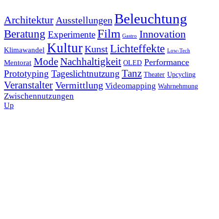
Beleuchtung
Architektur
Ausstellungen
Film
Beratung
Innovation
Experimente
Gastro
Kultur
Lichteffekte
Kunst
Klimawandel
Low-Tech
Nachhaltigkeit
Mode
Performance
Mentorat
OLED
Tanz
Prototyping
Tageslichtnutzung
Theater
Upcycling
Veranstalter
Vermittlung
Videomapping
Wahrnehmung
Zwischennutzungen
Up