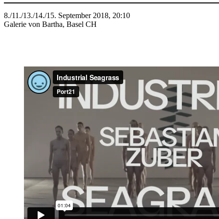
8./11./13./14./15. September 2018, 20:10
Galerie von Bartha, Basel CH