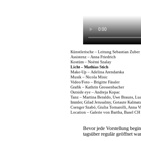
Künstlerische – Leitung Sebastian Zuber
Assistenz – Anna Friedrich
Kostüm – Noëmi Szalay
Licht – Mathias Stich
Make-Up – Adelina Arendarska
Musik – Nicola Misic
Video/Foto – Brigitte Fässler
Grafik – Kathrin Grossenbacher
Outside eye – Andreja Kopac
Tanz – Martina Beraldo, Uwe Brauns, Lua
Immler, Gilad Jerusalmy, Gotaute Kalmatav
Csenger Szabó, Giulia Tornarolli, Anna 
Location – Galerie von Bartha, Basel CH
Bevor jede Vorstellung begin
tagsüber regulär geöffnet w