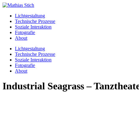
Skip
to
Lichtgestaltung
content
Technische Prozesse
Soziale Interaktion
Fotografie
About
Menu
Lichtgestaltung
Technische Prozesse
Soziale Interaktion
Fotografie
About
Industrial Seagrass – Tanztheat